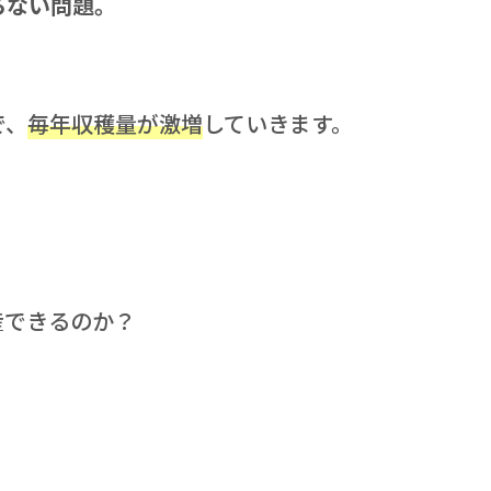
らない問題。
で、
毎年収穫量が激増
していきます。
。
産できるのか？