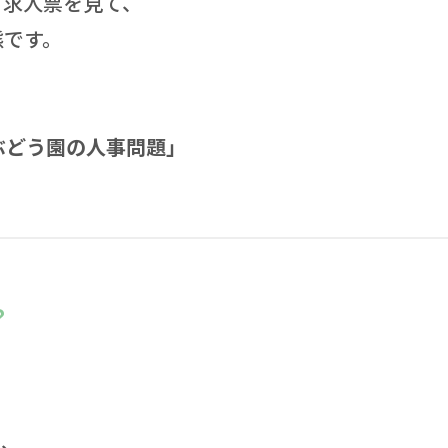
、求人票を見て、
態です。
ぶどう園の人事問題」
？
て、