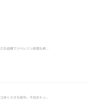
の品種でジベレリン処理も終...
歩く小さな背中。今日のトッ...