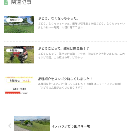
関連記事
ぶどう、なくなっちゃった。
お知らせ
ぶどう、なくなっちゃった。来年は収穫量１０倍ぶどう、なくなっちゃい
ましたね～一年間、大切に育ててきた...
ぶどうにとって、雑草は貯金箱！？
お知らせ
ぶどうにとって、雑草は貯金箱！？今期、初の草刈りを行いました。広大
なぶどう園。この広さの草、どうやっ...
品種紹介をスンゴク詳しくしました！
お知らせ
品種紹介を”スンゴク”詳しくしました！（画像はスマートフォン画面）
「ぶどうの品種がたくさんありすぎて...
イノハラぶどう園スキー場