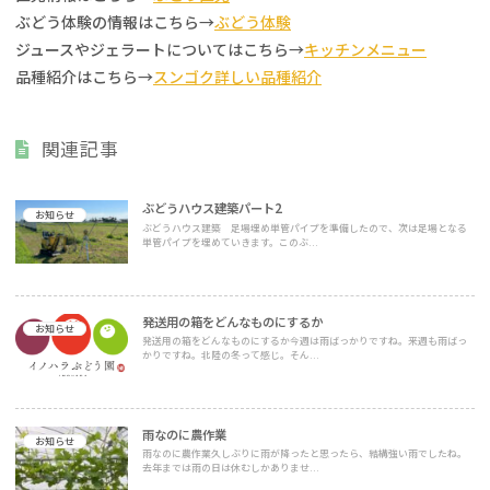
ぶどう体験の情報はこちら→
ぶどう体験
ジュースやジェラートについてはこちら→
キッチンメニュー
品種紹介はこちら→
スンゴク詳しい品種紹介
関連記事
ぶどうハウス建築パート2
お知らせ
ぶどうハウス建築 足場埋め単管パイプを準備したので、次は足場となる
単管パイプを埋めていきます。このぶ...
発送用の箱をどんなものにするか
お知らせ
発送用の箱をどんなものにするか今週は雨ばっかりですね。来週も雨ばっ
かりですね。北陸の冬って感じ。そん...
雨なのに農作業
お知らせ
雨なのに農作業久しぶりに雨が降ったと思ったら、結構強い雨でしたね。
去年までは雨の日は休むしかありませ...